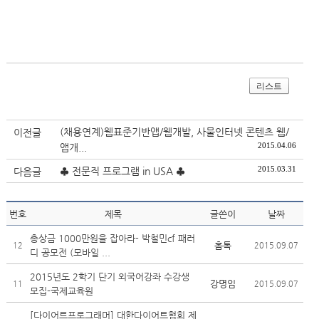
리스트
(채용연계)웹표준기반앱/웹개발, 사물인터넷 콘텐츠 웹/
이전글
2015.04.06
앱개...
2015.03.31
♣ 전문직 프로그램 in USA ♣
다음글
번호
제목
글쓴이
날짜
총상금 1000만원을 잡아라- 박철민cf 패러
홈톡
12
2015.09.07
디 공모전 (모바일 ...
2015년도 2학기 단기 외국어강좌 수강생
강명임
11
2015.09.07
모집-국제교육원
[다이어트프로그래머] 대한다이어트협회 제