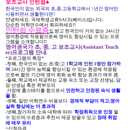
보조교사 인턴쉽♣
한국인이 없는 외국의 초
,
중
,
고등학교에서
1
년간 영어만
사용하면서 생활한다면
?
안녕하세요
.
국제학생교류
SACE(
쎄이스
)
입니다
.
단순한 어학연수에서 회피하세요
!!
인턴쉽
수료증
도
받고 한국인이 거의 없는
24
시간
영어환경에 적응됨으로써 영어도 향상시킬 수 있는 프로
그램을 소개합니다
!!
영어권국가 초
,
중
,
고 보조교사
(Assistant Teach
er)
프로그램 안내
.
*
프로그램의 특징
*
-
첫째
,
한국인이 없는 초
/
중
/
고
1
학교에 인턴
1
명만 참가하
여
24
시간 영어 능력을 향상시킬 수 있는 환경에 적응됨
으로써 짧은 기간에 영어 회화 능력 향상 효과가 매우 큼
.
-
둘째
,
학교에서 제공하는 교원 숙소 또는 교장 선생님
,
담
당 선생님 혹은 학부모의
가정에 홈스테이를 함으로서
안전하고 안정된 숙식 생활
을
함
.
-
셋째
,
일반 어학연수 비용보다
경제적 부담이 적고
,
영어
실력 향상에는 더 효과적
-
넷째
,
참가자의 소속 대학에 따라
학점취득으로 인정
될
수 있으며
,
수료증과 추천서 제공 받을수 있고
장래 취업
에 매우 유리
=
신청자격