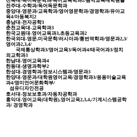
전북대
-
독어독문학과
/
독어교육학과
2/
음악교육대학원졸
전주대
-
수학과
/
독어독문학과
중앙대
-
영문과
/
교육학과
/
영어영문학과
/
경영학과
/
유아교
육
4/
아동복지
2
충남대
-
전자공학
3
춘천교육대
-
교육학과
3
한국교원대
-
영어교육과
3,
초등교육과
2
한국외대
-
영문
.
미국문학
/
러시아과
/
통번역학과
/
영문과
2,3/
영어과
2,3,4/
국제통상학과
3/
영어교육
3/
독어과
4/
태국어과
3/
정치
외교학과
3
한남대
-
영어교육과
4
한동대
-
생명과학부
2
한성대
-
경영학과
/
정보시스템과
/
영문과
3
한양대
-
영문과
/
대학원영어교육
/
경영학과
3/
응용미술교육
과
4/
영미언어문화학부
/
섬유디자인전공
호서대
-
정보보호과
/
자동차공학과
홍익대
-
영어교육
(
대학원
),
영어교육
2,3,4,/
기계시스템공학
과
/
경영학과