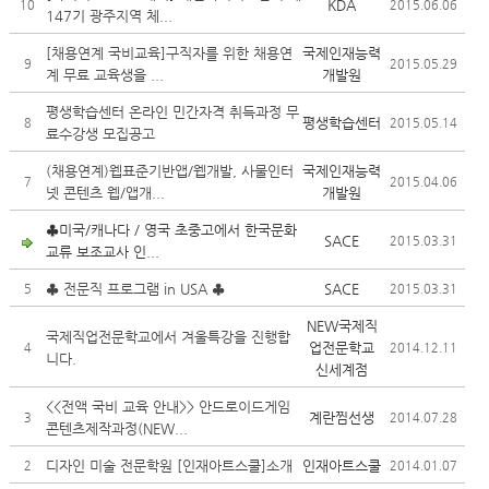
KDA
10
2015.06.06
147기 광주지역 체...
[채용연계 국비교육]구직자를 위한 채용연
국제인재능력
9
2015.05.29
계 무료 교육생을 ...
개발원
평생학습센터 온라인 민간자격 취득과정 무
평생학습센터
8
2015.05.14
료수강생 모집공고
(채용연계)웹표준기반앱/웹개발, 사물인터
국제인재능력
7
2015.04.06
넷 콘텐츠 웹/앱개...
개발원
♣미국/캐나다 / 영국 초중고에서 한국문화
SACE
2015.03.31
교류 보조교사 인...
♣ 전문직 프로그램 in USA ♣
SACE
5
2015.03.31
NEW국제직
국제직업전문학교에서 겨울특강을 진행합
업전문학교
4
2014.12.11
니다.
신세계점
<<전액 국비 교육 안내>> 안드로이드게임
계란찜선생
3
2014.07.28
콘텐츠제작과정(NEW...
디자인 미술 전문학원 [인재아트스쿨]소개
인재아트스쿨
2
2014.01.07