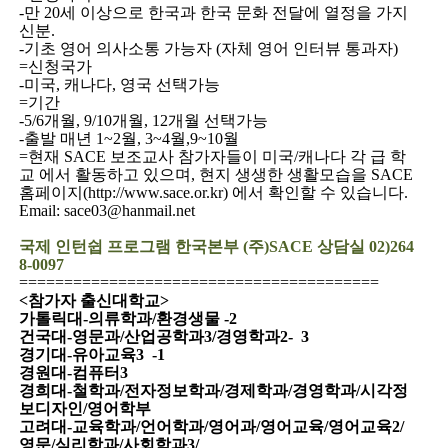
-
만
20
세 이상으로 한국과 한국 문화 전달에 열정을 가지
신분
.
-
기초 영어 의사소통 가능자
(
자체 영어 인터뷰 통과자
)
=
신청국가
-
미국
,
캐나다
,
영국 선택가능
=
기간
-5/6
개월
, 9/10
개월
, 12
개월 선택가능
-
출발 매년
1~2
월
, 3~4
월
,9~10
월
=
현재
SACE
보조교사 참가자들이 미국
/
캐나다 각 급 학
교 에서 활동하고 있으며
,
현지 생생한 생활모습을
SACE
홈페이지
(http://www.sace.or.kr)
에서 확인할 수 있습니다
.
Email: sace03@hanmail.net
국제 인턴쉽 프로그램 한국본부
(
주
)SACE
상담실
02)264
8-0097
========================================
<
참가자 출신대학교
>
가톨릭대
-
의류학과
/
환경생물
-2
건국대
-
영문과
/
산업공학과
3/
경영학과
2-
3
경기대
-
유아교육
3
-1
경원대
-
컴퓨터
3
경희대
-
철학과
/
전자정보학과
/
경제학과
/
경영학과
/
시각정
보디자인
/
영어학부
고려대
-
교육학과
/
언어학과
/
영어과
/
영어교육
/
영어교육
2/
영문
/
심리학과
/
사회학과
3/