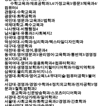
수학교육과
/
재료공학과
3,4/
가정교육
3/
중문
3/
체육과
4/
컴퓨터
4
관동대
-
수학교육과
광운대
-
화학공학과
국민대
-
영문과
/
교육과
2/
법학과
국제대학교
-
특수교육과
나사렛대
-
비행행정
4
남서울대
-
유통과
2/
사회복지
2
단국대
-
경영학과
3
덕성여대
-
사학과
/
심리학과
/
텍스타일디자인학과
대구대
-
영문학과
대전대
-
중국
.
영어
,
중문과
4
동국대
-
영어영문과
3/
윤리영어
/
교육학과
/
통번역
3/
경영정
보
3/
지리교육
3
동덕여대
-
영어과
/
응용화학과
4/
컴퓨터학과
2
명지대
-
생명정보학과
/
디지털미디어학과
/
아랍지역학과
삼육대
-
물리치료과
/
비지니스
상명대
-
화학과
/
영어교육
3,4/
무대미술
/
컴퓨터공학
3/
불어
과
서강대
-
경영과
/
경영
/
수학과
4/
정치외교학과
/
전자공학
3/
영
문과
3/
철학
,
법학과
2
종교학과
/
신문방송학과
/
스포츠미디어학과
서경대
-
전자상거래과
/
일어학과
2
서울대
-
사회교육과
/
화학교육과
2/
경영과
/
간호학과
서울산업대
-
영어과
/
금속공예
3