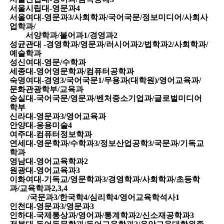
서울시립대
-
영문과
4
서울여대
-
영문과
3/
사회학과
/
국어국문
/
정보미디어
/
사회사
업학과
/
서양학과
/
불어과
1/
경영과
2
성균관대
-
경영학과
/
영문과
/
러시어과
2/
법학과
2/
사회학과
/
예술학과
성신여대
-
영문
/
수학과
세종대
-
영어영문학과
/
컴퓨터공학과
숙명여대
-
경영
3/
국어국문
1/
무용과
(
대학원
)/
영어교육과
/
문화관광학부
/
교육과
숭실대
-
국어국문
/
영문과
/
벤처중소기업과
/
글로벌미디어
학부
신라대
-
영문과
3/
영어교육과
안양대
-
응용미술
4
여주대
-
컴퓨터정보학과
연세대
-
영문학과
/
수학과
3/
정보산업공학
3/
국문과
/
기독교
학과
영남대
-
영어교육학과
2
원광대
-
영어교육과
3
이화여대
-
기독교
/
영문학과
3/
경영학과
/
사회학과
/
초등학
과
/
교육학과
2,3,4
/
국문과
3/
한국학
4/
심리학
4/
영어교육학석사
1
인천대
-
영문과
3/
영문과
3
인하대
-
국제통상과
/
영어과
/
통계학과
2/
신소재공학과
3