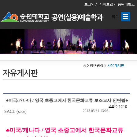
로그인 /
사이트맵 /
송원대학교
메뉴
> 참여광장
>
자유게시판
자유게시판
♣미국/캐나다 / 영국 초중고에서 한국문화교류 보조교사 인턴쉽♣
조회수 1210
2015.03.31 13:06
SACE (sace)
♣미국/캐나다 / 영국 초중고에서 한국문화교류