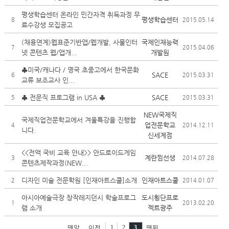
평생학습센터 온라인 민간자격 취득과정 무
평생학습센터
8
2015.05.14
료수강생 모집공고
(채용연계)웹표준기반앱/웹개발, 사물인터
국제인재능력
7
2015.04.06
넷 콘텐츠 웹/앱개...
개발원
♣미국/캐나다 / 영국 초중고에서 한국문화
SACE
6
2015.03.31
교류 보조교사 인...
♣ 전문직 프로그램 in USA ♣
SACE
5
2015.03.31
NEW국제직
국제직업전문학교에서 겨울특강을 진행합
업전문학교
4
2014.12.11
니다.
신세계점
<<전액 국비 교육 안내>> 안드로이드게임
계란찜선생
3
2014.07.28
콘텐츠제작과정(NEW...
디자인 미술 전문학원 [인재아트스쿨]소개
인재아트스쿨
2
2014.01.07
아시아예술극장 창작레지던시 학술프로그
도시횡단프로
1
2013.02.20
램 소개
젝트광주
맨앞
이전
1
2
3
맨뒤