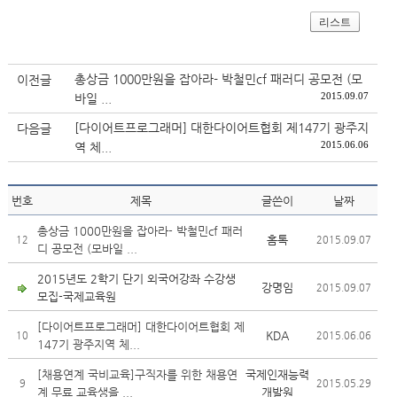
리스트
총상금 1000만원을 잡아라- 박철민cf 패러디 공모전 (모
이전글
2015.09.07
바일 ...
[다이어트프로그래머] 대한다이어트협회 제147기 광주지
다음글
2015.06.06
역 체...
번호
제목
글쓴이
날짜
총상금 1000만원을 잡아라- 박철민cf 패러
홈톡
12
2015.09.07
디 공모전 (모바일 ...
2015년도 2학기 단기 외국어강좌 수강생
강명임
2015.09.07
모집-국제교육원
[다이어트프로그래머] 대한다이어트협회 제
KDA
10
2015.06.06
147기 광주지역 체...
[채용연계 국비교육]구직자를 위한 채용연
국제인재능력
9
2015.05.29
계 무료 교육생을 ...
개발원