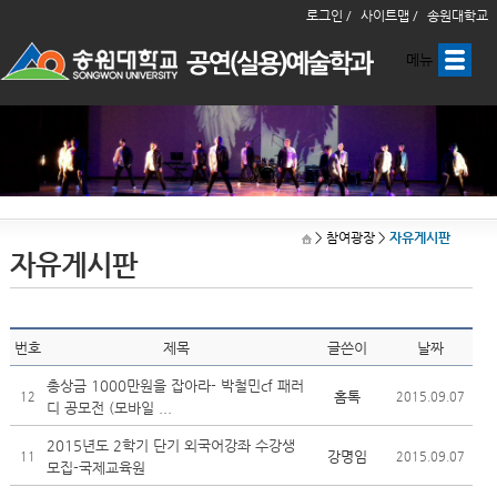
로그인 /
사이트맵 /
송원대학교
메뉴
> 참여광장
>
자유게시판
자유게시판
번호
제목
글쓴이
날짜
총상금 1000만원을 잡아라- 박철민cf 패러
홈톡
12
2015.09.07
디 공모전 (모바일 ...
2015년도 2학기 단기 외국어강좌 수강생
강명임
11
2015.09.07
모집-국제교육원