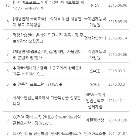
[다이어트프로그래머] 대한다이어트협회 제
KDA
10
2015.06.06
147기 광주지역 체...
[채용연계 국비교육]구직자를 위한 채용연
국제인재능력
9
2015.05.29
계 무료 교육생을 ...
개발원
평생학습센터 온라인 민간자격 취득과정 무
평생학습센터
8
2015.05.14
료수강생 모집공고
(채용연계)웹표준기반앱/웹개발, 사물인터
국제인재능력
7
2015.04.06
넷 콘텐츠 웹/앱개...
개발원
♣미국/캐나다 / 영국 초중고에서 한국문화
SACE
6
2015.03.31
교류 보조교사 인...
♣ 전문직 프로그램 in USA ♣
SACE
5
2015.03.31
NEW국제직
국제직업전문학교에서 겨울특강을 진행합
업전문학교
4
2014.12.11
니다.
신세계점
<<전액 국비 교육 안내>> 안드로이드게임
계란찜선생
3
2014.07.28
콘텐츠제작과정(NEW...
디자인 미술 전문학원 [인재아트스쿨]소개
인재아트스쿨
2
2014.01.07