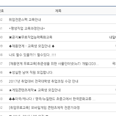
번호
제목
취업전문스펙 교육안내
42
*평생직업 교육과정안내*
41
▣공지▣무료직업능력특화교육
내일
40
♠채용연계 - 교육생 모집안내 ♠
39
나도 할수 있을까?! 할수있다..!!!
38
[채용연계 무료교육]취준생을 위한 사물인터넷(IoT) 개발/2D3...
국
37
◈성실한 남여 직원 모집합니다.
36
2017년 취업대비 전국대학생 취업코칭 수강 안내
35
★게임콘텐츠제작★ 교육생 모집안내
34
♣♣미국/캐나다 / 영국/뉴질랜드 초중고에서 한국문화교류 ...
33
[취업무료교육] 모바일게임 콘텐츠제작 전문가과정
32